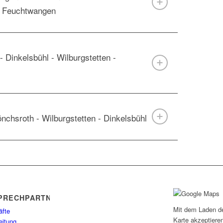
- Feuchtwangen
 Dinkelsbühl - Wilburgstetten -
önchsroth - Wilburgstetten - Dinkelsbühl
PRECHPARTNER
Mit dem Laden d
äfte
Karte akzeptiere
eitung