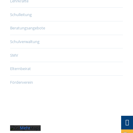
Lehrkräfte
Schulleitung
Beratungsangebote
Schulverwaltung
SMV
Elternbeirat
Förderverein
Mit dem
Laden der
Karte
akzeptieren
Sie die
Datenschutzerklärung
von
Google.
Mehr