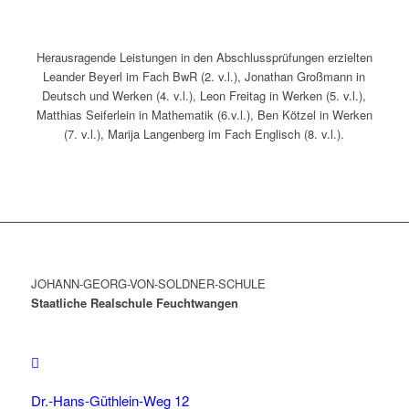
Herausragende Leistungen in den Abschlussprüfungen erzielten
Leander Beyerl im Fach BwR (2. v.l.), Jonathan Großmann in
Deutsch und Werken (4. v.l.), Leon Freitag in Werken (5. v.l.),
Matthias Seiferlein in Mathematik (6.v.l.), Ben Kötzel in Werken
(7. v.l.), Marija Langenberg im Fach Englisch (8. v.l.).
JOHANN-GEORG-VON-SOLDNER-SCHULE
Staatliche Realschule Feuchtwangen
Dr.-Hans-Güthlein-Weg 12