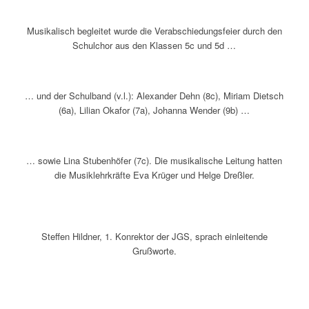
Musikalisch begleitet wurde die Verabschiedungsfeier durch den
Schulchor aus den Klassen 5c und 5d …
… und der Schulband (v.l.): Alexander Dehn (8c), Miriam Dietsch
(6a), Lilian Okafor (7a), Johanna Wender (9b) …
… sowie Lina Stubenhöfer (7c). Die musikalische Leitung hatten
die Musiklehrkräfte Eva Krüger und Helge Dreßler.
Steffen Hildner, 1. Konrektor der JGS, sprach einleitende
Grußworte.