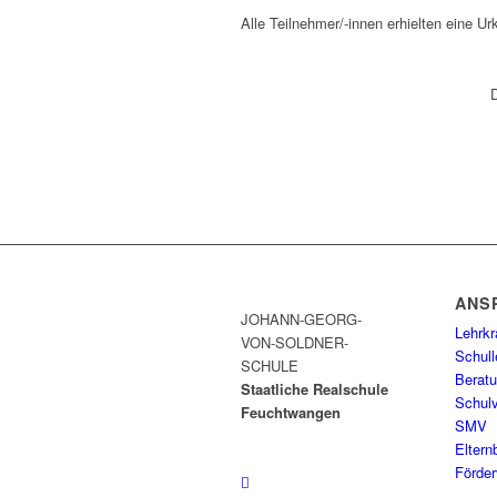
Alle Teilnehmer/-innen erhielten eine U
ANS
JOHANN-GEORG-
Lehrkr
VON-SOLDNER-
Schull
SCHULE
Berat
Staatliche Realschule
Schulv
Feuchtwangen
SMV
Eltern
Förder