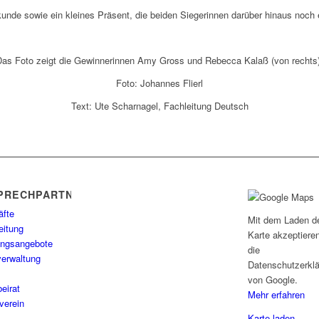
rkunde sowie ein kleines Präsent, die beiden Siegerinnen darüber hinaus noch
Das Foto zeigt die Gewinnerinnen Amy Gross und Rebecca Kalaß (von rechts)
Foto: Johannes Flierl
Text: Ute Scharnagel, Fachleitung Deutsch
PRECHPARTNER
äfte
Mit dem Laden d
eitung
Karte akzeptiere
ungsangebote
die
erwaltung
Datenschutzerkl
von Google.
beirat
Mehr erfahren
verein
Karte laden