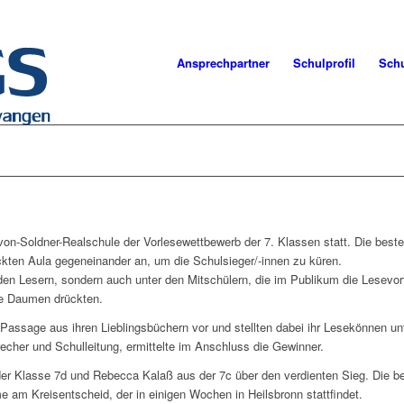
Ansprechpartner
Schulprofil
Schu
on-Soldner-Realschule der Vorlesewettbewerb der 7. Klassen statt. Die beste
ckten Aula gegeneinander an, um die Schulsieger/-innen zu küren.
den Lesern, sondern auch unter den Mitschülern, die im Publikum die Lesevo
ie Daumen drückten.
 Passage aus ihren Lieblingsbüchern vor und stellten dabei ihr Lesekönnen u
recher und Schulleitung, ermittelte im Anschluss die Gewinner.
r Klasse 7d und Rebecca Kalaß aus der 7c über den verdienten Sieg. Die be
hme am Kreisentscheid, der in einigen Wochen in Heilsbronn stattfindet.