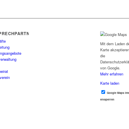
PRECHPARTNER
äfte
Mit dem Laden d
eitung
Karte akzeptiere
ungsangebote
die
erwaltung
Datenschutzerkl
von Google.
beirat
Mehr erfahren
verein
Karte laden
Google Maps im
entsperren