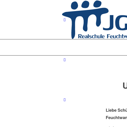
U
Liebe Sch
Feuchtwan