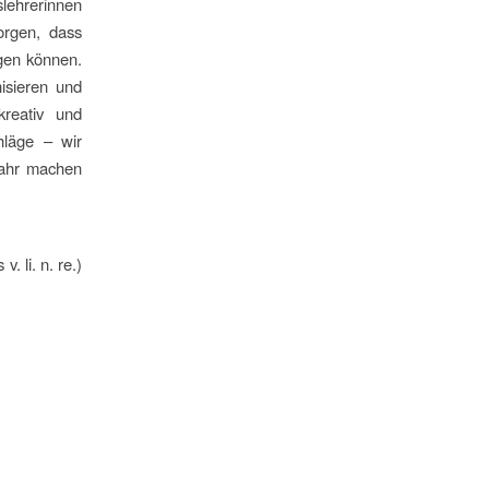
slehrerinnen
orgen, dass
ngen können.
isieren und
kreativ und
hläge – wir
jahr machen
 li. n. re.)