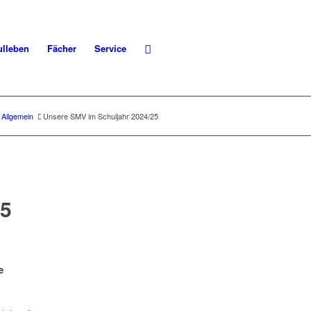
lleben
Fächer
Service
Allgemein
Unsere SMV im Schuljahr 2024/25
25
e