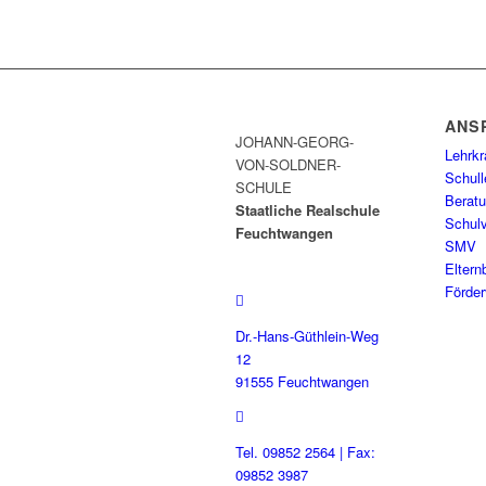
ANS
JOHANN-GEORG-
Lehrkr
VON-SOLDNER-
Schull
SCHULE
Berat
Staatliche Realschule
Schulv
Feuchtwangen
SMV
Eltern
Förder
Dr.-Hans-Güthlein-Weg
12
91555 Feuchtwangen
Tel. 09852 2564 | Fax:
09852 3987