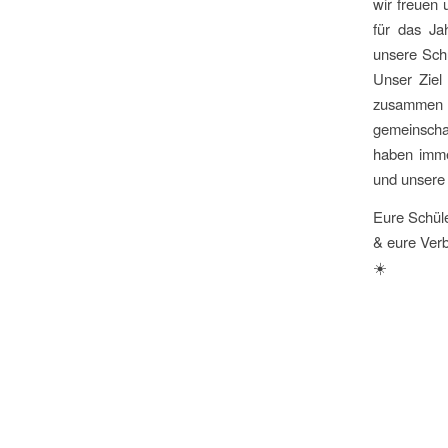
wir freuen 
für das Ja
unsere Schu
Unser Ziel
zusammen m
gemeinscha
haben imme
und unsere 
Eure Schüle
& eure Verb
☀️