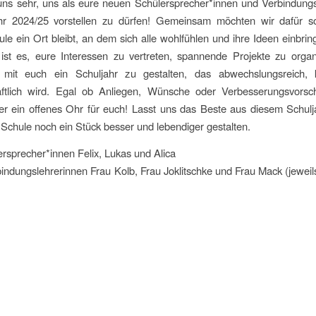
uns sehr, uns als eure neuen Schülersprecher*innen und Verbindung
hr 2024/25 vorstellen zu dürfen! Gemeinsam möchten wir dafür s
le ein Ort bleibt, an dem sich alle wohlfühlen und ihre Ideen einbri
 ist es, eure Interessen zu vertreten, spannende Projekte zu organ
it euch ein Schuljahr zu gestalten, das abwechslungsreich, 
ftlich wird. Egal ob Anliegen, Wünsche oder Verbesserungsvorsc
r ein offenes Ohr für euch! Lasst uns das Beste aus diesem Schul
Schule noch ein Stück besser und lebendiger gestalten.
rsprecher*innen Felix, Lukas und Alica
indungslehrerinnen Frau Kolb, Frau Joklitschke und Frau Mack (jeweils v.